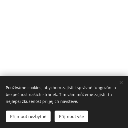
Používáme cookies, abychom zajistili správné fungování a
bezpečnost našich stránek. Tím vám můžeme zajistit tu
nejlepší zkušenost při jejich návštěvě.
Přijmout nezbytné
Přijmout vše
Vytvořeno službou
Webnode
Cookies