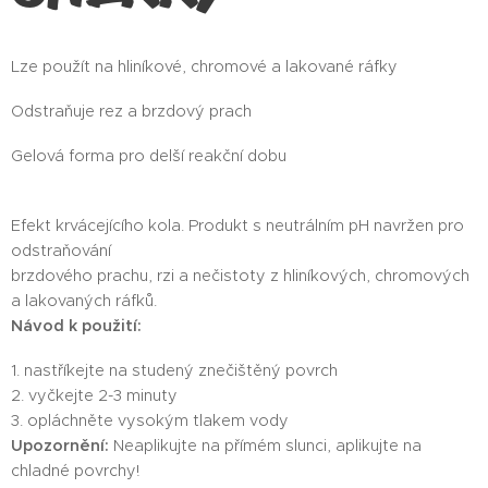
Lze použít na hliníkové, chromové a lakované ráfky
Odstraňuje rez a brzdový prach
Gelová forma pro delší reakční dobu
Efekt krvácejícího kola. Produkt s neutrálním pH navržen pro
odstraňování
brzdového prachu, rzi a nečistoty z hliníkových, chromových
a lakovaných ráfků.
Návod k použití:
1. nastříkejte na studený znečištěný povrch
2. vyčkejte 2-3 minuty
3. opláchněte vysokým tlakem vody
Upozornění:
Neaplikujte na přímém slunci, aplikujte na
chladné povrchy!