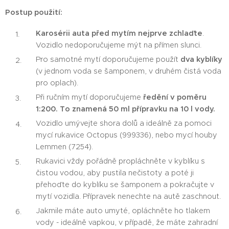
Postup použití:
Karosérii auta před mytím nejprve zchlaďte
.
Vozidlo nedoporučujeme mýt na přímen slunci.
Pro samotné mytí doporučujeme použít
dva kyblíky
(v jednom voda se šamponem, v druhém čistá voda
pro oplach).
Při ručním mytí doporučujeme
ředění v poměru
1:200. To znamená 50 ml přípravku na 10 l vody.
Vozidlo umývejte shora dolů a ideálně za pomoci
mycí rukavice Octopus (999336), nebo mycí houby
Lemmen (7254).
Rukavici vždy pořádně propláchněte v kyblíku s
čistou vodou, aby pustila nečistoty a poté ji
přehoďte do kyblíku se šamponem a pokračujte v
mytí vozidla. Přípravek nenechte na autě zaschnout.
Jakmile máte auto umyté, opláchněte ho tlakem
vody - ideálně vapkou, v případě, že máte zahradní