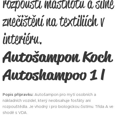
rozpouští mastnotu a silné
znečištění na textiliích v
interiéru.
Autošampon Koch
Autoshampoo 1 l
Popis přípravku:
Autošampon pro mytí osobních a
nákladních vozidel, který neobsahuje fosfáty ani
rozpouštědla. Je vhodný i pro biologickou čistírnu. Třída A ve
shodě s VDA.