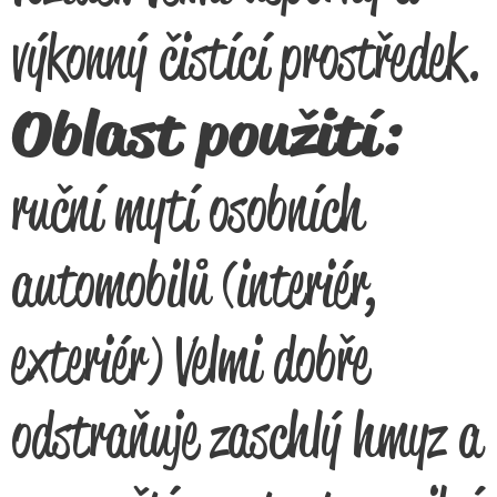
výkonný čistící prostředek.
Oblast použití:
ruční mytí osobních
automobilů (interiér,
exteriér) Velmi dobře
odstraňuje zaschlý hmyz a