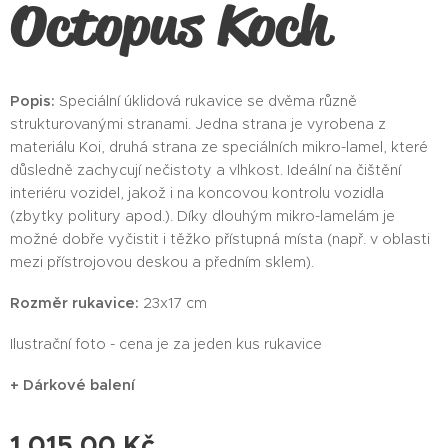
Octopus Koch
Popis:
Speciální úklidová rukavice se dvěma různě
strukturovanými stranami. Jedna strana je vyrobena z
materiálu Koi, druhá strana ze speciálních mikro-lamel, které
důsledně zachycují nečistoty a vlhkost. Ideální na čištění
interiéru vozidel, jakož i na koncovou kontrolu vozidla
(zbytky politury apod.). Díky dlouhým mikro-lamelám je
možné dobře vyčistit i těžko přístupná místa (např. v oblasti
mezi přístrojovou deskou a předním sklem).
Rozměr rukavice:
23x17 cm
Ilustrační foto - cena je za jeden kus rukavice
+ Dárkové balení
1 015,00
Kč