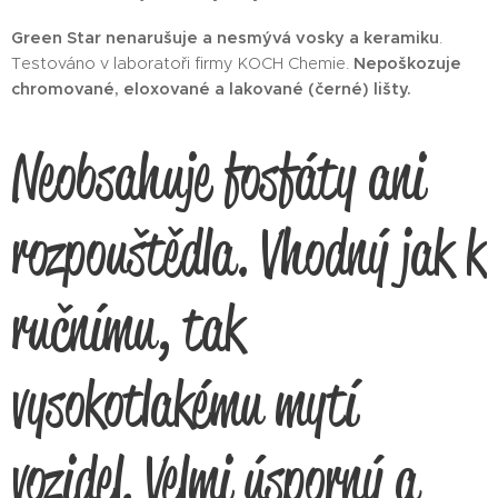
Green Star nenarušuje a nesmývá vosky a keramiku
.
Testováno v laboratoři firmy KOCH Chemie.
Nepoškozuje
chromované, eloxované a lakované (černé) lišty.
Neobsahuje fosfáty ani
rozpouštědla. Vhodný jak k
ručnímu, tak
vysokotlakému mytí
vozidel. Velmi úsporný a