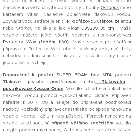
vozidlo opláchněte tlakovou vodou. V případě většího
znečištění vozidlo umyjte pomocí mycí houby
Octopus
nebo
kartáčem Vikan. Následně opláchněte tlakovou vodou.
Zbývající vodu setřete jelenicí,
Mikrofázovou utěrkou zelenou
nebo Stěrkou na skla a lak
Vikan 999299 35 cm
. Vaše
vozidlo můžete ještě ošetřit voskem s nanokonzervací
Protector Wax
(ředění 1:30).
Vaše vozidlo po ošetření
přípravkem Protector Wax obdrží nevídaný lesk, nečistoty
nebudou na karoserii tak ulpívat a následující mytí bude
jednodušší a rychlejší.
Doporučení k použití SUPER FOAM bez NTA
pomocí
Tlakové pistole postřikovací
nebo
Tlakového
postřikovače Kwazar Orion
:
Vozidlo zchlaďte a opláchněte
tlakovou vodou pomocí vysokotlakého čističe. Přípravek
nařeďte 1: 50 - 1:80 a nalejte do připravené postřikovací
nádoby. Rozředěný přípravek nastříkejte od spoda nahoru na
vozidlo. Nechte 1 až 2 minuty působit. Přípravek nenechte na
vozidle zaschnout.
V případě většího znečištění
vozidlo
umyjte pomocí mycí houby Octopus nebo kartáčem Vikan.