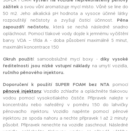
SUPER FOAM
vytváří na vozidle nepřekonatelný pěnový
zážitek
a svou vůní aromatizuje mycí místo. Vůně se line do
50 m2. Jeho alkalická pH hodnota a vysoce účinné látky
rozpouštějí nečistoty a zvyšují čistící účinnost.
Pěna
zapouzdří nečistotu
, která se nechá následně snadno
opláchnout. Pomocí tlakové vody dojde k jemnému vyčištění
barvy. VDA – třída A - doba působení maximálně 5 minut,
maximální koncentrace 1:50
Okruh použití
: samoobslužné mycí boxy -
díky vysoké
ředitelnosti jsou nízké vstupní náklady
na umytí vozidla,
ručního pěnového injektoru.
Doporučení k použití SUPER FOAM bez NTA
pomocí
pěnové injektoru
:
Vozidlo zchlaďte a opláchněte tlakovou
vodou pomocí vysokotlakého čističe. Přípravek nalejte v
koncentrátu nebo naředěný v poměru 1:50 do lahvičky
pěnovacího injektoru. Vozidlo napěnte pomocí pěnové
injektoru ze spoda nahoru a nechte přípravek 1 až 2 minuty
působit. Přípravek nenechte na vozidle zaschnout. Následné