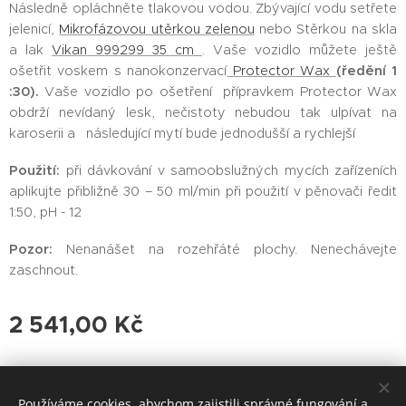
Následně opláchněte tlakovou vodou. Zbývající vodu setřete
jelenicí,
Mikrofázovou utěrkou zelenou
nebo Stěrkou na skla
a lak
Vikan 999299 35 cm
. Vaše vozidlo můžete ještě
ošetřit voskem s nanokonzervací
Protector Wax
(ředění 1
:30).
Vaše vozidlo po ošetření přípravkem Protector Wax
obdrží nevídaný lesk, nečistoty nebudou tak ulpívat na
karoserii a následující mytí bude jednodušší a rychlejší
Použití:
při dávkování v samoobslužných mycích zařízeních
aplikujte přibližně 30 – 50 ml/min při použití v pěnovači ředit
1:50, pH - 12
Pozor:
Nenanášet na rozehřáté plochy. Nenechávejte
zaschnout.
2 541,00
Kč
Používáme cookies, abychom zajistili správné fungování a