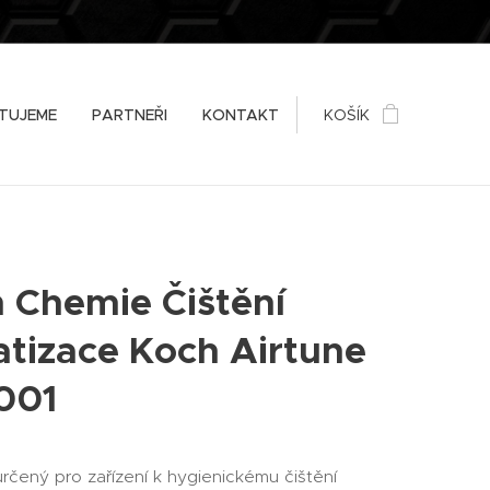
TUJEME
PARTNEŘI
KONTAKT
KOŠÍK
 Chemie Čištění
atizace Koch Airtune
001
určený pro zařízení k hygienickému čištění