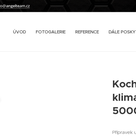
fo@angelteam.cz
ÚVOD
FOTOGALERIE
REFERENCE
DÁLE POSKY
Koch
klim
500
Přípravek 