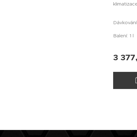
klimatizace
Dávkování:
Balení: 1 l
3 377