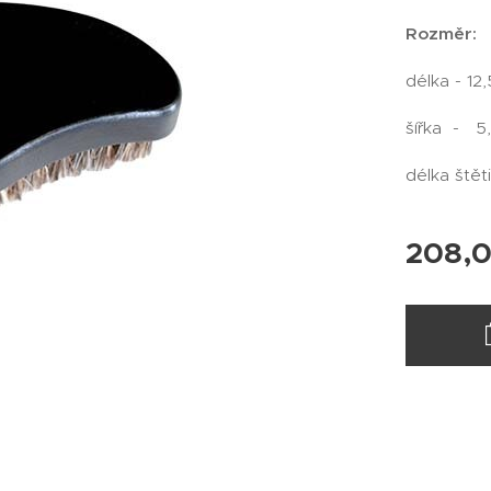
Rozměr:
délka - 12
šířka - 5
délka ště
208,