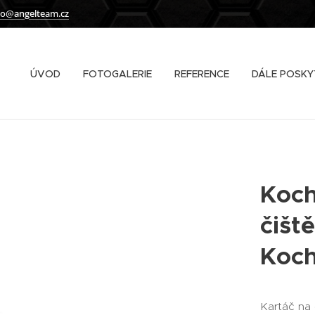
fo@angelteam.cz
ÚVOD
FOTOGALERIE
REFERENCE
DÁLE POSKY
Koch
čišt
Koc
Kartáč na 