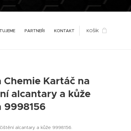
TUJEME
PARTNEŘI
KONTAKT
KOŠÍK
 Chemie Kartáč na
ění alcantary a kůže
h 9998156
čištění alcantary a kůže 9998156.