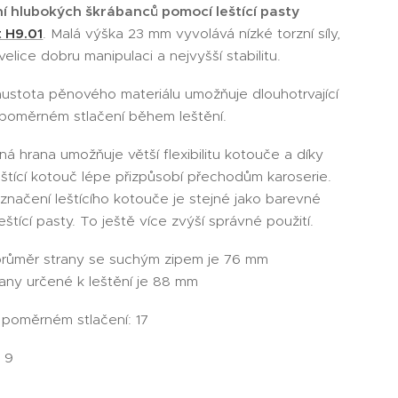
í hlubokých škrábanců pomocí leštící pasty
 H9.01
. Malá výška 23 mm vyvolává nízké torzní síly,
elice dobru manipulaci a nejvyšší stabilitu.
hustota pěnového materiálu umožňuje dlouhotrvající
 poměrném stlačení během leštění.
á hrana umožňuje větší flexibilitu kotouče a díky
štící kotouč lépe přizpůsobí přechodům karoserie.
načení leštícího kotouče je stejné jako barevné
eštící pasty. To ještě více zvýší správné použití.
průměr strany se suchým zipem je 76 mm
any určené k leštění je 88 mm
 poměrném stlačení: 17
: 9