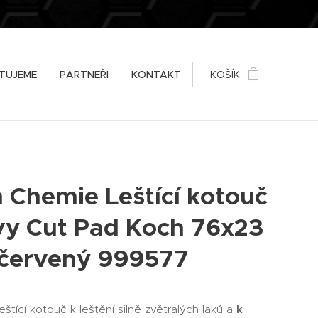
TUJEME
PARTNEŘI
KONTAKT
KOŠÍK
 Chemie Leštící kotouč
y Cut Pad Koch 76x23
červený 999577
leštící kotouč k leštění silně zvětralých laků a
k