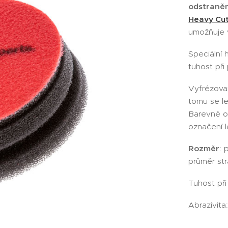
odstraněn
Heavy Cut
umožňuje v
Speciální 
tuhost při
Vyfrézovan
tomu se le
Barevné oz
označení l
Rozměr
: 
průměr str
Tuhost při
Abrazivita