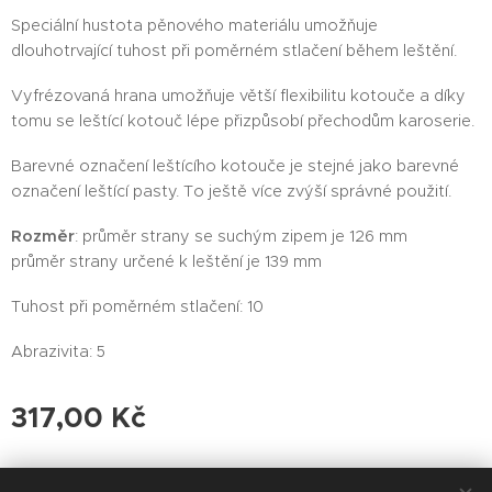
Speciální hustota pěnového materiálu umožňuje
dlouhotrvající tuhost při poměrném stlačení během leštění.
Vyfrézovaná hrana umožňuje větší flexibilitu kotouče a díky
tomu se leštící kotouč lépe přizpůsobí přechodům karoserie.
Barevné označení leštícího kotouče je stejné jako barevné
označení leštící pasty. To ještě více zvýší správné použití.
Rozměr
: průměr strany se suchým zipem je 126 mm
průměr strany určené k leštění je 139 mm
Tuhost při poměrném stlačení: 10
Abrazivita: 5
317,00
Kč