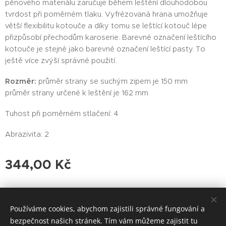
pěnového materiálu zaručuje během leštění dlouhodobou
tvrdost při poměrném tlaku. Vyfrézovaná hrana umožňuje
větší flexibilitu kotouče a díky tomu se leštící kotouč lépe
přizpůsobí přechodům karoserie. Barevné označení leštícího
kotouče je stejné jako barevné označení leštící pasty. To
ještě více zvýší správné použití.
Rozměr:
průměr strany se suchým zipem je 150 mm
průměr strany určené k leštění je 162 mm
Tuhost při poměrném stlačení: 4
Abrazivita: 2
344,00
Kč
Používáme cookies, abychom zajistili správné fungování a
bezpečnost našich stránek. Tím vám můžeme zajistit tu
Vytvořeno službou
Webnode
Cookies