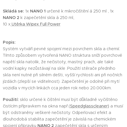
Skládá se:
1x
NANO 1
určené k mikročištění á 250 ml , 1x
NANO 2
k zapečetění skla á 250 ml,
10 x
Utěrka Wipex Full Power
Popis:
Systém vytváří pevné spojení mezi povrchem skla a chemií.
Tímto způsobem vytvořená NANO struktura sníží povrchové
napětí skla natolik, že nečistoty, mastný prach, ale také
vodní kapky nezůstávají na skle .Použití stěrače předního
skla není nutné při silném dešti, vyšší rychlosti ani při nočních
jízdách (zlepší se viditelnost). Zapečetění je odolné při mytí
vozidla v mycích linkách cca jeden rok nebo 20.000km.
Použití:
sklo určené k čištění musí být důkladně vyčištěno
čistícím přípravkem na okna např.(
Speedglasscleaner)
a musí
být odstraněny veškeré nečistoty. Odperlovací efekt a
dlouhodobá stabilita zapečetění je závislá na chemickém
spojení přípravku
NANO 2
zapečetění skla s určeným