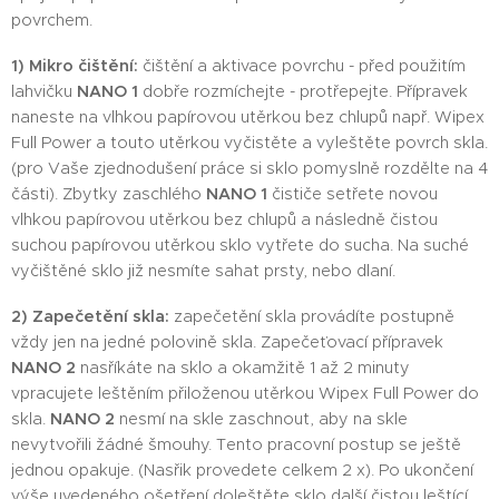
povrchem.
1) Mikro čištění:
čištění a aktivace povrchu - před použitím
lahvičku
NANO 1
dobře rozmíchejte - protřepejte. Přípravek
naneste na vlhkou papírovou utěrkou bez chlupů např. Wipex
Full Power a touto utěrkou vyčistěte a vyleštěte povrch skla.
(pro Vaše zjednodušení práce si sklo pomyslně rozdělte na 4
části). Zbytky zaschlého
NANO 1
čističe setřete novou
vlhkou papírovou utěrkou bez chlupů a následně čistou
suchou papírovou utěrkou sklo vytřete do sucha. Na suché
vyčištěné sklo již nesmíte sahat prsty, nebo dlaní.
2) Zapečetění skla:
zapečetění skla provádíte postupně
vždy jen na jedné polovině skla. Zapečeťovací přípravek
NANO 2
nasříkáte na sklo a okamžitě 1 až 2 minuty
vpracujete leštěním přiloženou utěrkou Wipex Full Power do
skla.
NANO 2
nesmí na skle zaschnout, aby na skle
nevytvořili žádné šmouhy. Tento pracovní postup se ještě
jednou opakuje. (Nasřik provedete celkem 2 x). Po ukončení
výše uvedeného ošetření doleštěte sklo další čistou leštící