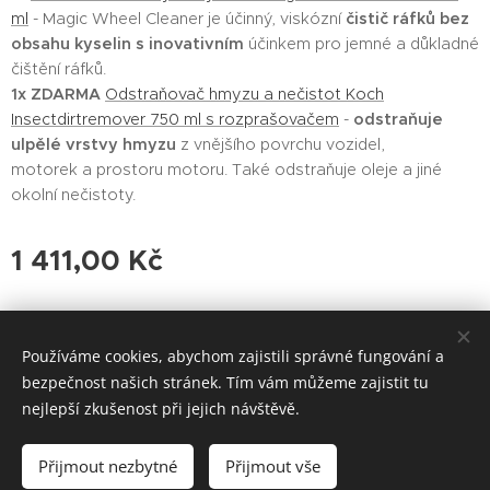
ml
- Magic Wheel Cleaner je účinný, viskózní
čistič ráfků bez
obsahu kyselin s inovativním
účinkem pro jemné a důkladné
čištění ráfků.
1x ZDARMA
Odstraňovač hmyzu a nečistot Koch
Insectdirtremover 750 ml s rozprašovačem
-
odstraňuje
ulpělé vrstvy hmyzu
z vnějšího povrchu vozidel,
motorek a prostoru motoru. Také odstraňuje oleje a jiné
okolní nečistoty.
1 411,00
Kč
Používáme cookies, abychom zajistili správné fungování a
bezpečnost našich stránek. Tím vám můžeme zajistit tu
Vytvořeno službou
Webnode
Cookies
nejlepší zkušenost při jejich návštěvě.
Do košíku
Přijmout nezbytné
Přijmout vše