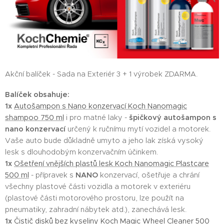
Akční balíček - Sada na Exteriér 3 + 1 výrobek ZDARMA.
Balíček obsahuje:
1x
Autošampon s Nano konzervací Koch Nanomagic
shampoo 750 ml
i pro matné laky -
špičkový autošampon s
nano konzervací
určený k ručnímu mytí vozidel a motorek.
Vaše auto bude důkladně umyto a jeho lak získá vysoký
lesk s dlouhodobým konzervačním účinkem.
1x
Ošetření vnějších plastů lesk Koch Nanomagic Plastcare
500 ml
- přípravek s
NANO
konzervací, ošetřuje a chrání
všechny plastové části vozidla a motorek v exteriéru
(plastové části motorového prostoru, lze použít na
pneumatiky, zahradní nábytek atd.), zanechává lesk.
1x
Čistič disků bez kyseliny Koch Magic Wheel Cleaner 500