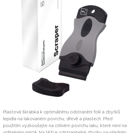
Plastová škrabka k optimálnímu odstranění folií a zbytků
lepidla na lakovaném povrchu, dřevě a plastech. Před
použitím vyzkoušejte na citlivém povrchu laku, které není na
viditelném místě. Na těžce odstranitelné zbytky na předním