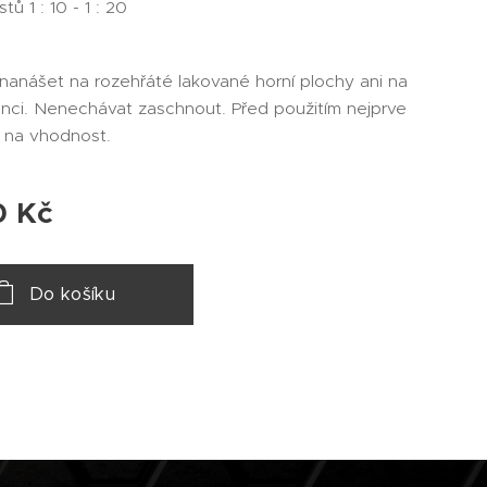
stů 1 : 10 - 1 : 20
nanášet na rozehřáté lakované horní plochy ani na
unci. Nenechávat zaschnout. Před použitím nejprve
 na vhodnost.
0
Kč
Do košíku