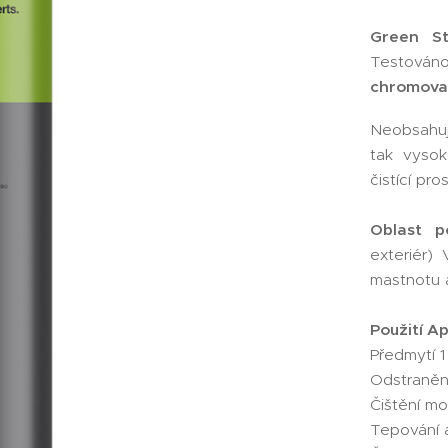
Green St
Testován
chromovan
Neobsahuj
tak vysok
čistící pro
Oblast p
exteriér)
mastnotu a 
Použití A
Předmytí 1
Odstranění
Čištění mo
Tepování a 