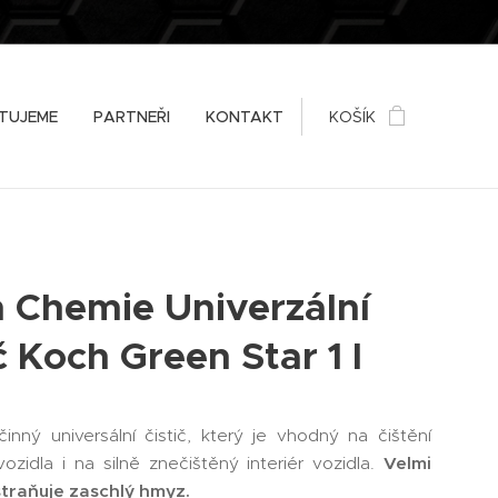
TUJEME
PARTNEŘI
KONTAKT
KOŠÍK
 Chemie Univerzální
ič Koch Green Star 1 l
nný universální čistič, který je vhodný na čištění
vozidla i na silně znečištěný interiér vozidla.
Velmi
traňuje zaschlý hmyz.