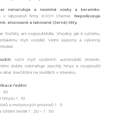
ar nenarušuje a nesmívá vosky a keramiku
.
o v laboratoři firmy KOCH Chemie.
Nepoškozuje
é, eloxované a lakované (černé) lišty.
e fosfáty ani rozpouštědla. Vhodný jak k ručnímu,
otlakému mytí vozidel. Velmi úsporný a výkonný
středek.
oužití:
ruční mytí osobních automobilů (interiér,
 Velmi dobře odstraňuje zaschlý hmyz a rouzpouští
silné znečištění na textíliích v interiéru.
plikace ředění
 : 30
 hmyzu 1 : 10
torů a motorových prostorů 1 : 5
čištění textílií 1 : 20 – 1 : 50