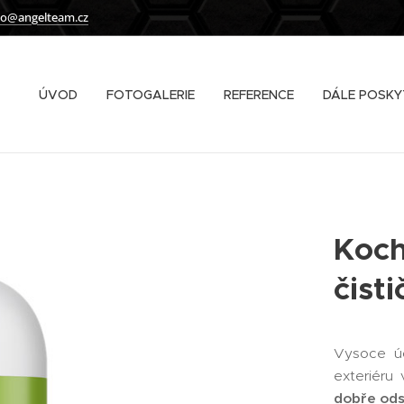
fo@angelteam.cz
ÚVOD
FOTOGALERIE
REFERENCE
DÁLE POSKY
Koch
čist
Vysoce úči
exteriéru 
dobře ods