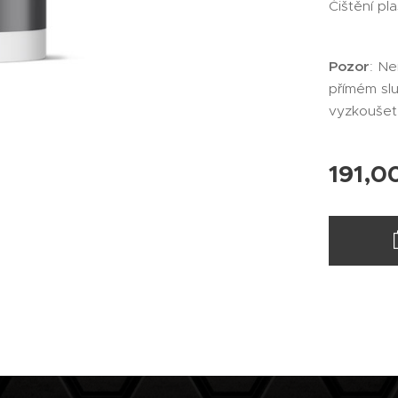
Čištění pla
Pozor
: Ne
přímém sl
vyzkoušet
191,0