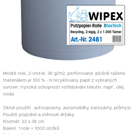
Modré role, 2-vrstvé, 36 g/m2, perforované, plošně ražené,
materiálem je 100 % - ní recyklovaný papír z vybraných
surovin. Vysoká schopnost vstřebávání tekutin, např., olej,
voda.
Okruh použití : autoopravny, automobilky, karosárny, průmysl
Použití: pojízdné a stěnové držáky
Rozměr: 22 x 36 cm
Balení : 1 role = 1000 útržků